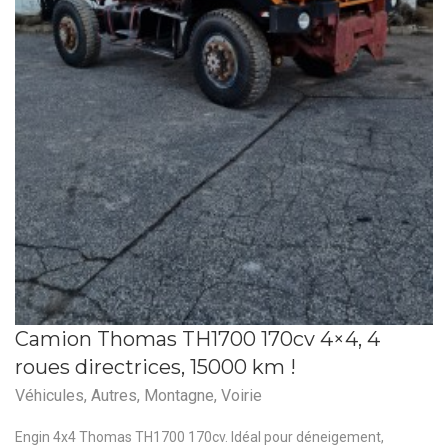
Camion Thomas TH1700 170cv 4×4, 4
roues directrices, 15000 km !
Véhicules
,
Autres
,
Montagne
,
Voirie
Engin 4x4 Thomas TH1700 170cv. Idéal pour déneigement,