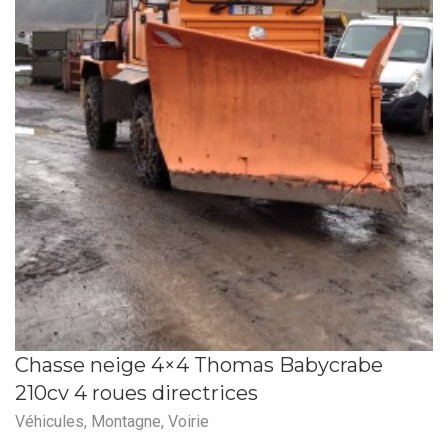
Chasse neige 4×4 Thomas Babycrabe
210cv 4 roues directrices
Véhicules
,
Montagne
,
Voirie