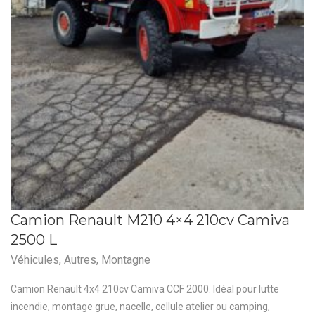
Camion Renault M210 4×4 210cv Camiva
2500 L
Véhicules
,
Autres
,
Montagne
Camion Renault 4x4 210cv Camiva CCF 2000. Idéal pour lutte
incendie, montage grue, nacelle, cellule atelier ou camping,