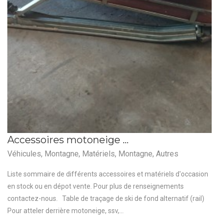
Accessoires motoneige …
Véhicules
,
Montagne
,
Matériels
,
Montagne
,
Autres
Liste sommaire de différents accessoires et matériels d'occasion
en stock ou en dépot vente. Pour plus de renseignements
contactez-nous. Table de traçage de ski de fond alternatif (rail)
Pour atteler derrière motoneige, ssv,...