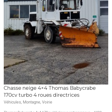
Chasse neige 4×4 Thomas Babycrabe
170cv turbo 4 roues directrices
Véhicules
,
Montagne
,
Voirie