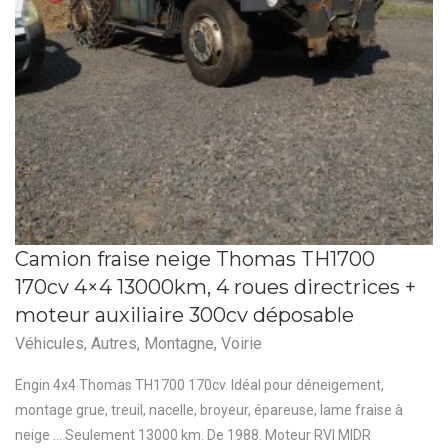
Camion fraise neige Thomas TH1700
170cv 4×4 13000km, 4 roues directrices +
moteur auxiliaire 300cv déposable
Véhicules
,
Autres
,
Montagne
,
Voirie
Engin 4x4 Thomas TH1700 170cv. Idéal pour déneigement,
montage grue, treuil, nacelle, broyeur, épareuse, lame fraise à
neige ... Seulement 13000 km. De 1988. Moteur RVI MIDR