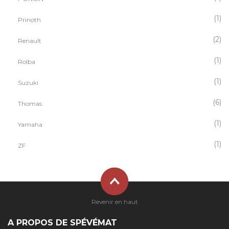
(1)
Prinoth
(2)
Renault
(1)
Rolba
(1)
Suzuki
(6)
Thomas
(1)
Yamaha
(1)
ZF
Revenir en haut
A PROPOS DE SPÉVÉMAT