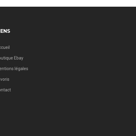
IENS
cueil
utique Ebay
ntions légales
voris
ontact