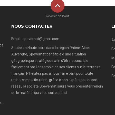
Revenir en haut
NOUS CONTACTER
L
Email : spevemat@gmail.com
Ac
 de
Située en Haute-loire dans la région Rhône-Alpes
Bo
Auvergne, Spévémat bénéficie d'une situation
e
Me
géographique stratégique afin d'être accessible
facilement par l'ensemble de ses clients sur le territoire
Fa
français. N'hésitez pas à nous faire part pour toute
C
recherche particulière : grâce à son expérience et son
réseau la société Spévémat saura vous présenter l'engin
ou le matériel qui vous correspond.
s-