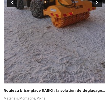
prev
next
Rouleau brise-glace RAIKO : la solution de déglaçage des routes
Matériels
,
Montagne
,
Voirie