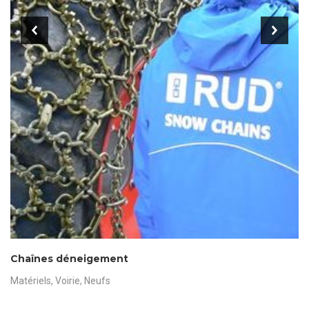
prev
next
Chaînes déneigement
Matériels
,
Voirie
,
Neufs