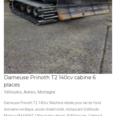
Dameuse Prinoth T2 140cv cabine 6
places
Véhicules
,
Autres
,
Montagne
Dameuse Prinoth T2 140cv. Machine idéale pour ski de fond
domaine nordique, accès chalet isolé, restaurant d'altitude ...
Moteur VM 694HT 140cv turbo-diesel. 4040 heures. Cabine 6