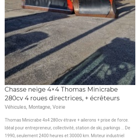
Chasse neige 4×4 Thomas Minicrabe
280cv 4 roues directrices, + écrêteurs
Véhicules
,
Montagne
,
Voirie
Thomas Minicrabe 4x4 280cv étrave + ailerons + prise de force.
Idéal pour entrepreneur, collectivité, station de ski, parkings ... De
1990, seulement 2400 heures et 30000 km. Moteur industriel