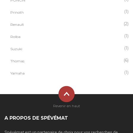
PONCIN
(1)
Prinoth
(2)
Renault
(1)
Rolba
(1)
Suzuki
(6)
Thomas
(1)
Yamaha
Revenir en haut
A PROPOS DE SPÉVÉMAT
Spévémat est un partenaire de choix pour vos recherches de