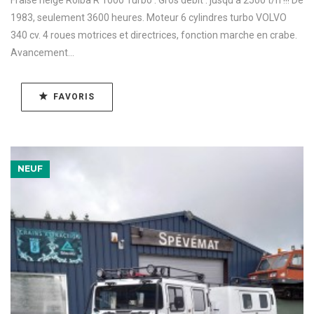
Fraise neige Rolba R 1000 Turbo : Gros débit : jusqu’à 2500 t/h !!! De
1983, seulement 3600 heures. Moteur 6 cylindres turbo VOLVO
340 cv. 4 roues motrices et directrices, fonction marche en crabe.
Avancement...
FAVORIS
NOUV.
NEUF