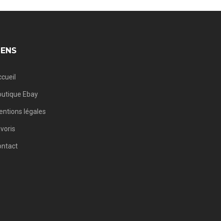
IENS
cueil
utique Ebay
ntions légales
voris
ontact