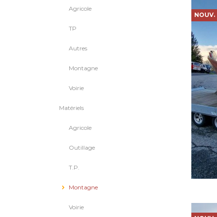
Agricole
NOUV.
TP
Autres
Montagne
Voirie
Matériels
Agricole
Outillage
T.P.
Montagne
Voirie