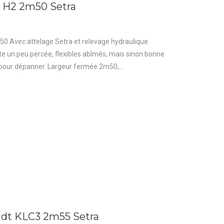
er H2 2m50 Setra
m50 Avec attelage Setra et relevage hydraulique.
ite un peu percée, flexibles abîmés, mais sinon bonne
pour dépanner. Largeur fermée 2m50,...
idt KLC3 2m55 Setra