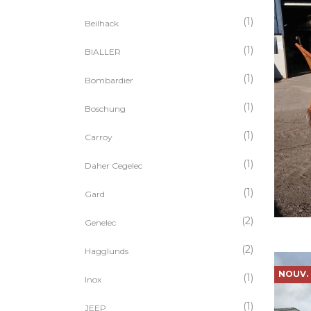
(1)
Beilhack
(1)
BIALLER
(1)
Bombardier
(1)
Boschung
(1)
Carroy
(1)
Daher Cegelec
(1)
Gard
(2)
Genelec
(2)
Hagglunds
NOUV.
(1)
Inox
(1)
JEEP