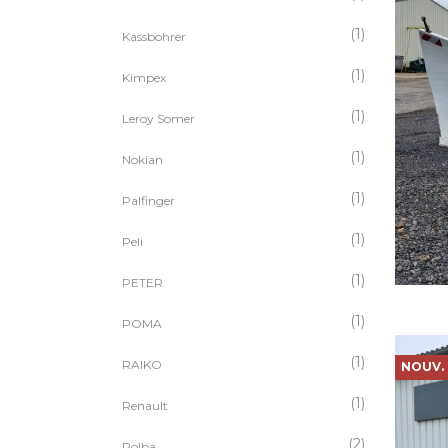
(1)
Kassbohrer
(1)
Kimpex
(1)
Leroy Somer
(1)
Nokian
(1)
Palfinger
(1)
Peli
(1)
PETER
(1)
POMA
(1)
RAIKO
NOUV.
(1)
Renault
(2)
Rolba