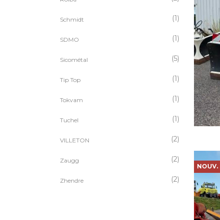
(1)
Schmidt
(1)
SDMO
(5)
Sicométal
(1)
Tip Top
(1)
Tokvam
(1)
Tuchel
(2)
VILLETON
(2)
Zaugg
NOUV.
(2)
Zhendre