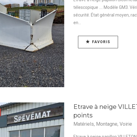
télescopique .... Modèle GM3. Vé
sécurité. État général moyen, ra
en...
FAVORIS
Etrave à neige VILL
points
Matériels
,
Montagne
,
Voirie
Etrave à neige papillon VILLETON