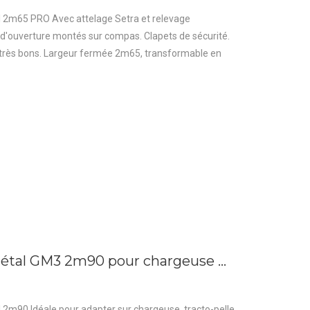
al 2m65 PRO Avec attelage Setra et relevage
d'ouverture montés sur compas. Clapets de sécurité.
r très bons. Largeur fermée 2m65, transformable en
métal GM3 2m90 pour chargeuse …
l 2m90 Idéale pour adapter sur chargeuse, tracto-pelle,