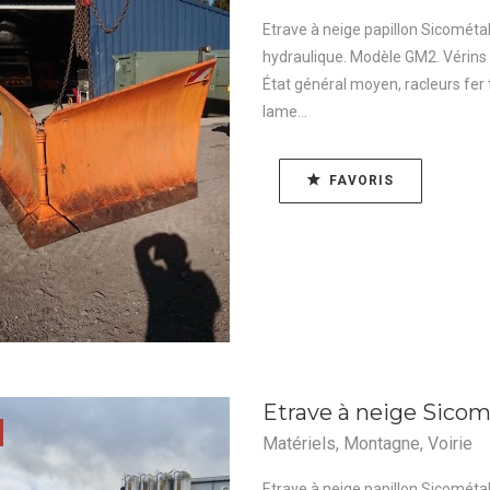
Etrave à neige papillon Sicomét
hydraulique. Modèle GM2. Vérins 
État général moyen, racleurs fe
lame...
FAVORIS
Etrave à neige Sico
Matériels
,
Montagne
,
Voirie
Etrave à neige papillon Sicométa