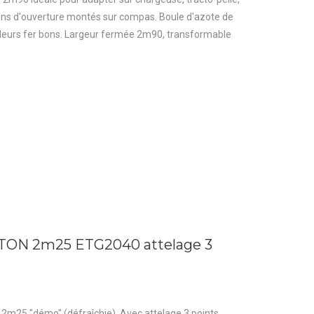
rins d'ouverture montés sur compas. Boule d'azote de
cleurs fer bons. Largeur fermée 2m90, transformable
ETON 2m25 ETG2040 attelage 3
 2m25 "démo" (défraîchie). Avec attelage 3 points