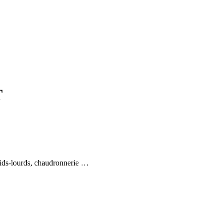
T
poids-lourds, chaudronnerie …