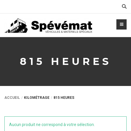
Cher
815 HEURES
ACCUEIL
KILOMÉTRAGE
815 HEURES
Aucun produit ne correspond à votre sélection.