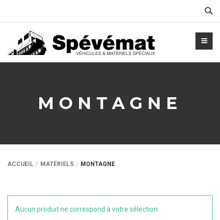
Cher
MONTAGNE
ACCUEIL
MATÉRIELS
MONTAGNE
Aucun produit ne correspond à votre sélection.