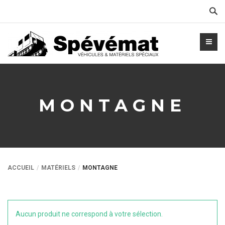
Cher
MONTAGNE
ACCUEIL
MATÉRIELS
MONTAGNE
Aucun produit ne correspond à votre sélection.