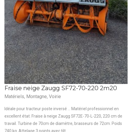
Fraise neige Zaugg SF72-70-220 2m20
Matériels
,
Montagne
,
Voirie
Idéale pour tracteur poste inversé ... Matériel professionnel en
excellent état. Fraise à neige Zaugg SF72E-70-L-220, 220 cm de
travail. Turbine de 70cm de diamètre, brasseurs de 72cm. Poids
740 kg. Attelage 3 points avec tilt...