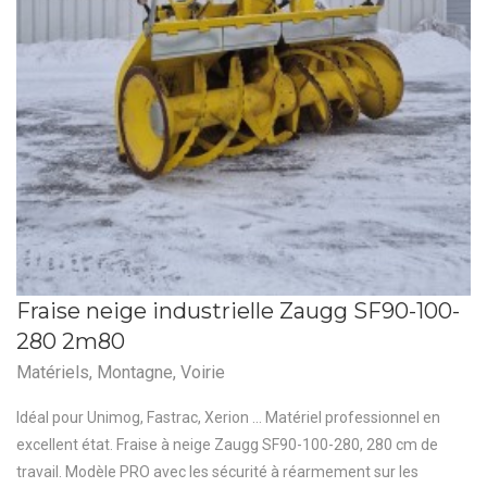
Fraise neige industrielle Zaugg SF90-100-
280 2m80
Matériels
,
Montagne
,
Voirie
Idéal pour Unimog, Fastrac, Xerion ... Matériel professionnel en
excellent état. Fraise à neige Zaugg SF90-100-280, 280 cm de
travail. Modèle PRO avec les sécurité à réarmement sur les