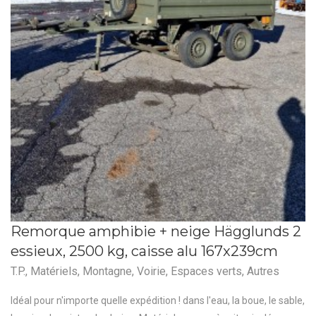
Remorque amphibie + neige Hägglunds 2
essieux, 2500 kg, caisse alu 167x239cm
T.P.
,
Matériels
,
Montagne
,
Voirie
,
Espaces verts
,
Autres
Idéal pour n'importe quelle expédition ! dans l'eau, la boue, le sable,