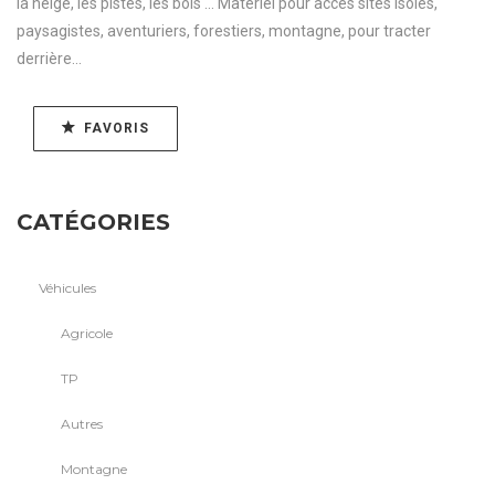
la neige, les pistes, les bois ... Matériel pour accès sites isolés,
paysagistes, aventuriers, forestiers, montagne, pour tracter
derrière...
FAVORIS
CATÉGORIES
Véhicules
Agricole
TP
Autres
Montagne