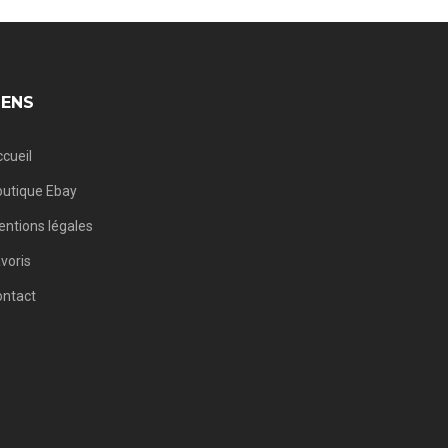
IENS
cueil
utique Ebay
ntions légales
voris
ontact