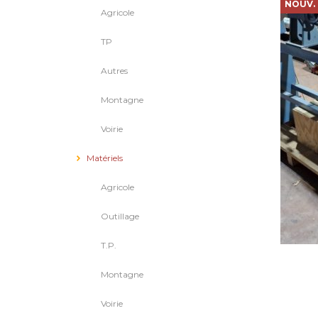
NOUV.
Agricole
TP
Autres
Montagne
Voirie
Matériels
Agricole
Outillage
T.P.
Montagne
Voirie