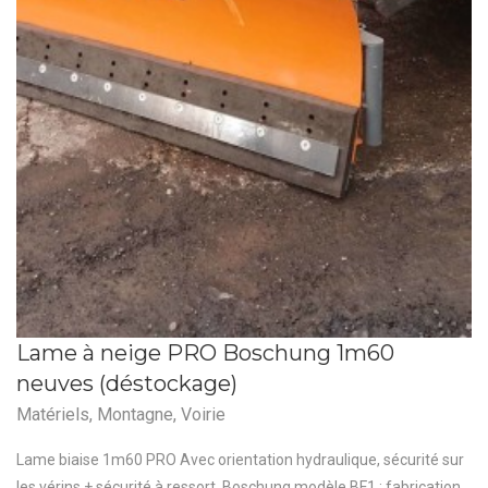
Lame à neige PRO Boschung 1m60
neuves (déstockage)
Matériels
,
Montagne
,
Voirie
Lame biaise 1m60 PRO Avec orientation hydraulique, sécurité sur
les vérins + sécurité à ressort. Boschung modèle BF1 : fabrication