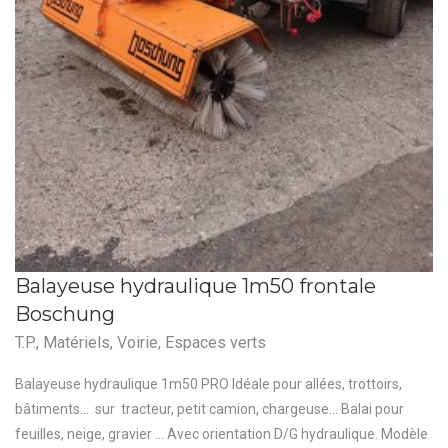
Balayeuse hydraulique 1m50 frontale
Boschung
T.P.
,
Matériels
,
Voirie
,
Espaces verts
Balayeuse hydraulique 1m50 PRO Idéale pour allées, trottoirs,
bâtiments... sur tracteur, petit camion, chargeuse... Balai pour
feuilles, neige, gravier ... Avec orientation D/G hydraulique. Modèle