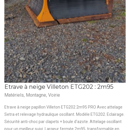
Etrave à neige Villeton ETG202 : 2m95
Matériels
,
Montagne
,
Voirie
Etrave à neige papillon Villeton ETG202 2m95 PRO Avec attelage
Setra et relevage hydraulique oscillant. Modèle ETG202. Eclairage.
Sécurité anti-choc par clapets + boule d'azote. Attelage oscillant
pour un meilleur suivi. Largeur fermée 2m95, transformable en...