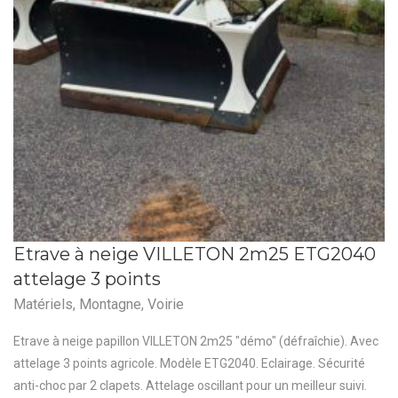
Etrave à neige VILLETON 2m25 ETG2040
attelage 3 points
Matériels
,
Montagne
,
Voirie
Etrave à neige papillon VILLETON 2m25 "démo" (défraîchie). Avec
attelage 3 points agricole. Modèle ETG2040. Eclairage. Sécurité
anti-choc par 2 clapets. Attelage oscillant pour un meilleur suivi.